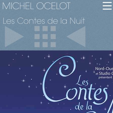
Les Contes de la Nuit
english
bio
brève
longue
films
en bref
tous les films
palmarès
dvd-vàd
images
images de films