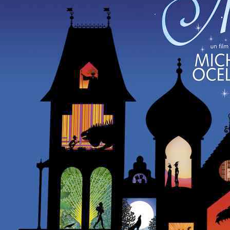
croquis
portraits
livres
expositions
presse
actualités
divers
contact
liens
mentions légales