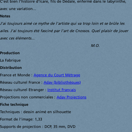
C’est bien l’histoire d’Icare, fils de Dédale, enfermé dans le labyrinthe,
avec une variation...
Notes
J'ai toujours aimé ce mythe de l'artiste qui va trop loin et se brûle les
ailes. J'ai toujours été fasciné par l'art de Cnossos. Quel plaisir de jouer
avec ces éléments..
.
M.O.
Production
La Fabrique
Distribution
France et Monde :
Agence du Court Métrage
Réseau culturel France :
Adav (bibliothèques)
Réseau culturel Etranger :
Institut Français
Projections non commerciales :
Adav Projections
Fiche technique
Techniques : dessin animé en silhouette
Format de l'image: 1,33
Supports de projection : DCP, 35 mm, DVD