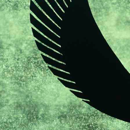
croquis
portraits
livres
expositions
presse
actualités
divers
contact
liens
mentions légales