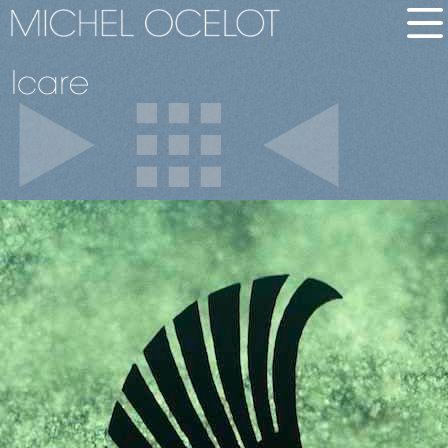
Icare
english
bio
brève
longue
films
en bref
tous les films
palmarès
dvd-vàd
images
images de films