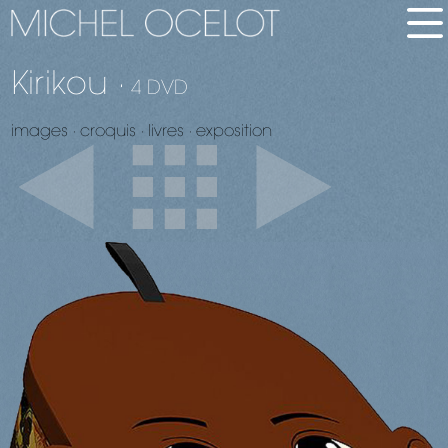
Kirikou ·
english
4 DVD
bio
images
∙
croquis
∙
livres
∙
exposition
brève
longue
films
en bref
tous les films
palmarès
dvd-vàd
images
images de films