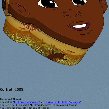
croquis
portraits
livres
expositions
presse
actualités
divers
contact
liens
mentions légales
Coffret
(2008)
Contenu (290 mn)
• Les films
"Kirikou et la Sorcière"
et
"Kirikou et les Bêtes Sauvages"
• La série de 30 épisodes "Kirikou découvre les animaux d'Afrique"
• La comédie musicale "Kirikou et Karaba"