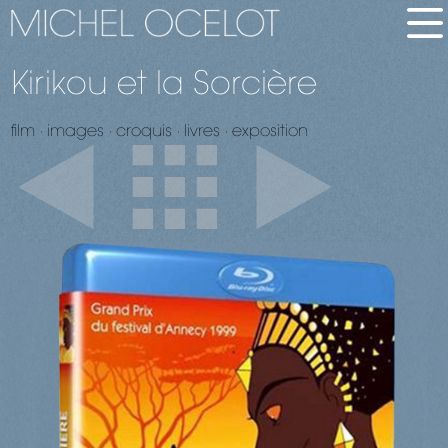
Kirikou et la Sorcière
english
bio
film
∙
images
∙
croquis
∙
livres
∙
exposition
brève
longue
films
en bref
tous les films
palmarès
dvd-vàd
images
images de films