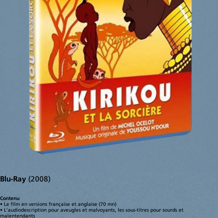
croquis
portraits
livres
expositions
presse
actualités
divers
contact
liens
mentions légales
Blu-Ray
(2008)
Contenu
• Le film en versions française et anglaise (70 mn)
• L'audiodescription pour aveugles et malvoyants, les sous-titres pour sourds et
malentendants